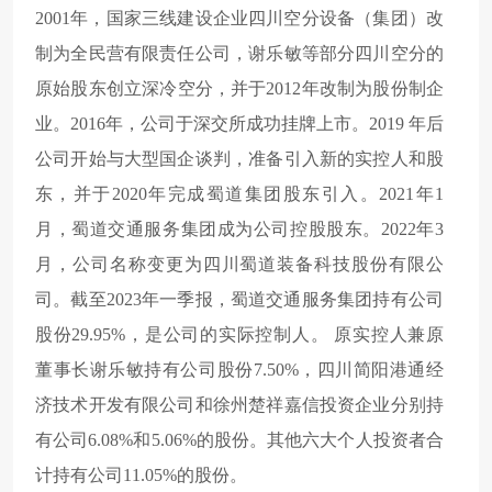
2001年，国家三线建设企业四川空分设备（集团）改
制为全民营有限责任公司，谢乐敏等部分四川空分的
原始股东创立深冷空分，并于2012年改制为股份制企
业。2016年，公司于深交所成功挂牌上市。2019 年后
公司开始与大型国企谈判，准备引入新的实控人和股
东，并于2020年完成蜀道集团股东引入。2021年1
月，蜀道交通服务集团成为公司控股股东。2022年3
月，公司名称变更为四川蜀道装备科技股份有限公
司。截至2023年一季报，蜀道交通服务集团持有公司
股份29.95%，是公司的实际控制人。 原实控人兼原
董事长谢乐敏持有公司股份7.50%，四川简阳港通经
济技术开发有限公司和徐州楚祥嘉信投资企业分别持
有公司6.08%和5.06%的股份。其他六大个人投资者合
计持有公司11.05%的股份。