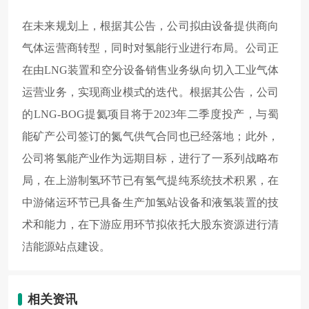
在未来规划上，根据其公告，公司拟由设备提供商向
气体运营商转型，同时对氢能行业进行布局。公司正
在由LNG装置和空分设备销售业务纵向切入工业气体
运营业务，实现商业模式的迭代。根据其公告，公司
的LNG-BOG提氦项目将于2023年二季度投产，与蜀
能矿产公司签订的氮气供气合同也已经落地；此外，
公司将氢能产业作为远期目标，进行了一系列战略布
局，在上游制氢环节已有氢气提纯系统技术积累，在
中游储运环节已具备生产加氢站设备和液氢装置的技
术和能力，在下游应用环节拟依托大股东资源进行清
洁能源站点建设。
相关资讯