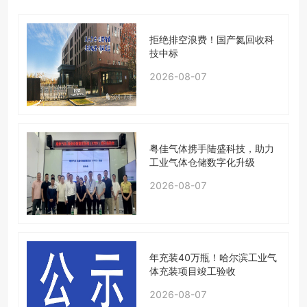
拒绝排空浪费！国产氦回收科
技中标
2026-08-07
粤佳气体携手陆盛科技，助力
工业气体仓储数字化升级
2026-08-07
年充装40万瓶！哈尔滨工业气
体充装项目竣工验收
2026-08-07