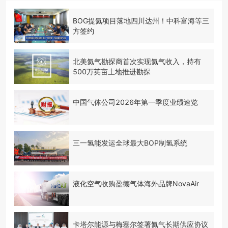
BOG提氦项目落地四川达州！中科富海等三
方签约
北美氦气勘探商首次实现氦气收入，持有
500万英亩土地推进勘探
中国气体公司2026年第一季度业绩速览
三一氢能发运全球最大BOP制氢系统
液化空气收购盈德气体海外品牌NovaAir
卡塔尔能源与梅塞尔签署氦气长期供应协议