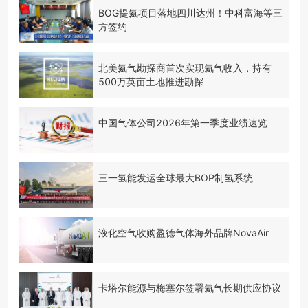
BOG提氦项目落地四川达州！中科富海等三
方签约
北美氦气勘探商首次实现氦气收入，持有
500万英亩土地推进勘探
中国气体公司2026年第一季度业绩速览
三一氢能发运全球最大BOP制氢系统
液化空气收购盈德气体海外品牌NovaAir
卡塔尔能源与梅塞尔签署氦气长期供应协议