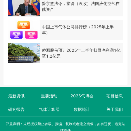
普京签法令，接管（没收）法国液化空气在
俄资产
中国上市气体公司排行榜（2025年上半
年）
侨源股份预计2025年上半年归母净利润1亿
至1.2亿元
最新资讯
重要活动
2026气博会
项目信息
研究报告
气体计算器
数据统计
关于我们
郑重声明：未经授权禁止转载、摘编、复制或者建立镜像，如有违反，追究法
律责任