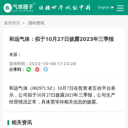
English
最新资讯
>
国内资讯
和远气体：拟于10月27日披露2023年三季报
来源：
发布时间：2023-10-08 17:23:28
分享到：
和远气体（002971.SZ）10月7日在投资者互动平台表
示，公司拟于10月27日披露2023年三季报，公司生产
经营情况正常，具体需等待相关信息的披露。
相关资讯