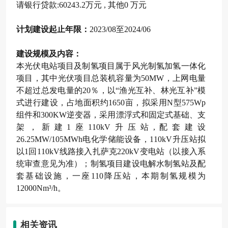
请银行贷款:60243.2万元 , 其他0 万元
计划建设起止年限：
2023/08至2024/06
建设规模及内容：
本光伏电站项目及制氢项目属于风光制氢加氢一体化
项目，其中光伏项目总装机容量为50MW，上网电量
不超过总发电量的20％，以“渔光互补、林光互补”模
式进行建设，占地面积约1650亩，拟采用N型575Wp
组件和300KW逆变器，采用漂浮式和固定式基础、支
架，新建1座110kV升压站,配套建设
26.25MW/105MWh电化学储能设备，110kV升压站拟
以1回110kV线路接入扎萨克220kV变电站（以接入系
统审查意见为准）；制氢项目建设电解水制氢站及配
套基础设施，一座110降压站，本期制氢规模为
12000Nm³/h。
相关资讯