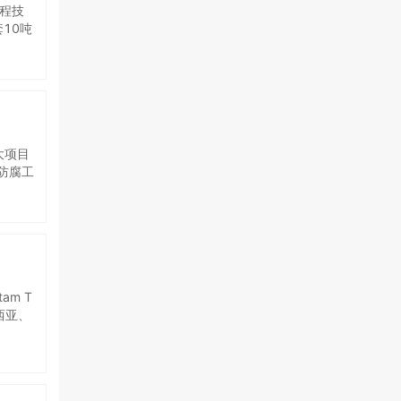
程技
10吨
了坚实
明显的
7N以
，为下
国富氢
知识产
氢工程
大项目
的提升
防腐工
氢工程
夜停昼
设计阶
连接、
仅用两
阶段，
制图，
时，有
am T
了三一
西亚、
、用氢
地。P
理，确
决方案
W大型
氢能消
格的性
绿氢供