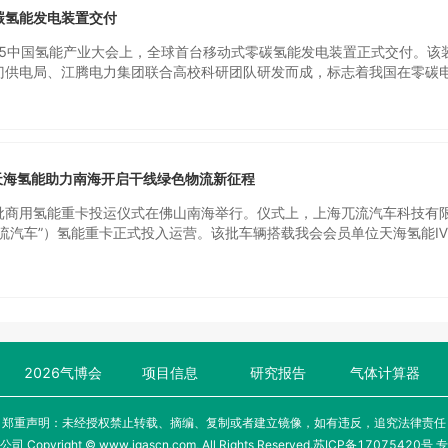
标达到业主标准后方可发运，最大程度保障设备在现场的平稳运行。 20
化氢能发电 + AI 智能能效管理” 的市场模式，精准响应算力基建绿色能源
碳氢能发电装置交付
中标容量突破229MW，稳居行业首位，实现多个国内外项目的商业化落
作以液氢消纳与跨区域分销为核心，同步推进多维度协作：PT. BTG将
氢能装备加速度”。
任 —— 工厂投产后，部分液氢供应马来西亚本地加氢站实现就近消纳，剩
025中国氢能产业大会上，全球首台移动式零碳氢能发电装置正式交付。该
负责在印尼、马来西亚、新加坡三国进行市场分销，构建稳定消纳网络。双方
门供电局、江腾电力集团联合高校科研团队研发而成，标志着我国在零碳
工厂。同时，PT. BTG将采购国富氢能的液氢运输罐箱、加氢站成套设
源供给领域迈出关键一步。氢能作为实现“双碳”目标的重要能源载体，正
络提供硬件支撑。
为现实应用。此次交付的移动式零碳氢能发电装置具有安全制氢、即产即
：◈ 安全制氢：突破氢气高压储运安全瓶颈，采用铝基材料现场制氢，无
开创了从源头保障安全、可在任何场景下部署的零风险氢能应用。◈ 即产
一体化设计，摆脱对加氢站等固定设施的依赖，真正随时随地发电。具备毫
天海氢能助力南海开启干线绿色物流新征程
供电，也可在电网故障时应急保障，彻底摆脱“断电即停”的困境。◈ 零
体化技术，破解传统氢能链条割裂与碳排难题，其制氢副产物可回收再生
批商用氢能重卡投运仪式在佛山南海举行。仪式上，上海兀流汽车科技有
双循环，构建起全流程零碳排、零污染的闭环。该移动式发电装置未来将在突
兀流汽车”）氢能重卡正式投入运营。该批车辆搭载我会会员单位天海氢能
区分布式供能等场景发挥重要作用。此次交付不仅展现了江门在氢能全产
服务于顺丰在佛山及周边区域的长途干线物流。这是我国快递速运行业首
为我国零碳能源装备的实用化、市场化树立了新标杆。政、企、校三方表
，标志着氢能重卡商业化应用迈入新阶段。本次投运的氢能重卡围绕“轻量
氢能技术成果转化，为全球零碳能源转型贡献“中国方案”。
载天海工业所属天海氢能自主研发的8×450升Ⅳ型瓶供氢系统。该系统运
维全缠绕技术，是目前国标范围内容积最大的产品，具备三大核心优势：
系统总储氢量高达86公斤；叠加磷酸铁锂电池增程系统，续航里程最高可达
内胆，系统总重量降低600公斤。这一大容积、轻量化储氢技术的商业化应
在干线物流场景的规模化推广提供了切实可行的装备支撑。此次交付的氢
2026气博会
项目信息
研究报告
气体计算器
上海兀流汽车签订的百台供氢系统订单中的首批配套车辆。双方深度合作
创新的实力，共同助力南海开启干线绿色物流新征程。
郑重声明：未经授权禁止转载、摘编、复制或者建立镜像，如有违反，追究法律责任
yright © www.igascn.com, All Rights Reserved.
苏ICP备17075420号
专