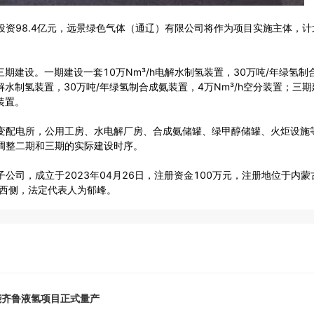
资98.4亿元，远景绿色气体（通辽）有限公司将作为项目实施主体，计
期建设。一期建设一套10万Nm³/h电解水制氢装置，30万吨/年绿氢制
电解水制氢装置，30万吨/年绿氢制合成氨装置，4万Nm³/h空分装置；三
装置。
变配电所，公用工房、水电解厂房、合成氨储罐、绿甲醇储罐、火炬设施
调整二期和三期的实际建设时序。
司，成立于2023年04月26日，注册资金100万元，注册地位于内蒙
楼西侧，法定代表人为郁峰。
能齐鲁液氢项目正式量产