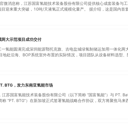
企业官微消息称，江苏国富氢能技术装备股份有限公司提供核心成套装备与工
目迎来重大突破，10吨/天液氢正式规模化量产。 据介绍，这是国内首套
化自主知识产权的氢气液化工厂项目，为国内大规模液氢产业化推进打下
业高质量发展提供了有力支撑。 作为项目核心技术亮点，液氢量产展现出
合能耗＜12kW.h/kg-LH2，产品氢中仲氢含量实测超98.5%，纯度达
国际先进水平，有效推动液氢生产成本优化；产品品质符合各项标准要求
输工具、半导体产业电子级气体等多元化应用提供可靠保障。 该装备采用
城两大示范项目成功交付
预冷氢膨胀制冷技术，核心部件20K氢液化冷箱与氢膨胀机拥有完全自主
紧凑、换热效率高、运行稳定等技术特性，充分适配规模化应用场景。 液
三一氢能圆满完成深圳能源鄂托克旗、吉电盐城绿氢制储运加用一体化两
有更具规模效益，对标美国液氢产业经验，液氢成本会随着液化规模数量级
项目地处沿海、BOP系统室外布置的实际情况，项目团队从设备材料选型、
液氢项目的量产，坚定了中国液氢产业扩容增效的信心，为后续百吨级液
面制定专项方案，确保设备在高盐、高湿环境下长期稳定运行。 同时，在
系统依然能快速响应并保持热启状态，全面保障项目稳定、高效运作。 在
“高效运输与装配”纳入系统考量。设备采用模块化撬装结构，撬块间螺栓
电解槽支撑一体化设计。 凭借这一创新方案，项目从拆装防护到装车发运
分体现了三一以客户为中心的产品设计理念与工程执行能力。 在设备生产
T. BTG，发力东南亚氢能市场
BOP管道预制工艺。 通过精准的三维建模，将设计图纸无缝转化为焊接预
30%，显著提升生产效率。该工艺的批量化应用，在确保产品一致性的同
日，江苏国富氢能技术装备股份有限公司（以下简称 “国富氢能”）与 PT. Bat
深能项目的紧迫交付。 吉电盐城绿氢制储运加用一体化项目电解槽则搭载
（以下简称 “PT. BTG”）在新加坡正式签署氢能战略合作协议，双方将聚焦马来
氢一体化调度控制平台（EMS）。该平台实现了发电、并网、制氢、储氢
三国氢能领域，以产业协同推动区域低碳经济发展，助力 “双碳” 目标落
，完成绿电制储运加环节的统一调度与优化。通过系统化监控与智能化管
工业气体和制造业的企业家 Hendri 创立，是巴淡岛领先的工业和医用气体解
经济、高效，为绿电制氢项目树立了示范标杆。 依托行业首个投运的24M
国际ISO认证，已在印尼、马来西亚积累成熟产业资源，且在新加坡具备
一氢能实现了产品的全流程实测验证。每一台电解槽在出厂前均需完成严
氢能液氢服务本地需求。国富氢能将依托PT. BTG资源，布局 “跨区域