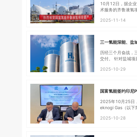
10月12日，据
术服务的齐鲁液氢项
级，具备完全国产
2025-11-14
基础，也为氢能产
性能优势：氢气液化综
上，各项指标达到
游燃料电池交通运
三一氢能深能、盐
能自主研发的多级
权，装备兼具结构
历经三个月奋战，
相比LNG工程具
交付。 针对盐城
而大幅下降。齐鲁
艺、保温设计等方
2025-10-29
建设奠定了基础。
开的运行场景中，
段，三一氢能便将
管道间法兰连接，
天便顺利完成，充
国富氢能签约印尼P
三一氢能坚持推进
实现制造周期缩短
2025年10月25
力地保障了盐城与
eknogi Gas
自研的智慧绿电绿
新加坡、印度尼西亚
2025-10-28
全链路的智能管控
T. BTG 由深耕
保项目运行安全、
提供商，持有多项
整机试验平台，三
纳能力，可支撑国富