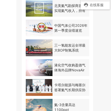
在线客服
北美氦气勘探商首次
实现氦气收入，持有
500万英亩土地推进
勘探
中国气体公司2026年
第一季度业绩速览
三一氢能发运全球最
大BOP制氢系统
液化空气收购盈德气
体海外品牌NovaAir
卡塔尔能源与梅塞尔
签署氦气长期供应协
议
氦-3含量高达
1100ppt