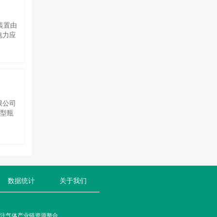
25
需求。根
地，以
承担该
余液
装置由
将在印
电力应
备等核
加速从
用、零
需高压
即用：
秒级响
碳闭
，形
限公司
发电力
Ⅳ型瓶
业链的
次实现
示将继
化+长
用先
单瓶容
170
用，
能重
数据统计
关于我们
，充分
注气体产业链资源整合