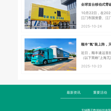
能测试，确保所有指
应链对接 + 模块
全球首台移动式零
年，三一氢能累计
据协议约定，本次合
实际行动诠释“中国
液氢工厂的分销重
10月22日，在2
氢由PT. BTG
江门市国资委、江
尼共同投资建设氢气
急保障与分布式能
心装备，为消纳网
2025-10-24
国家战略蓝图落地
碳闭环等突出表现
储运与危化资质，
采用“水进电出”
顺丰“氢”装上阵，
应能力，既能常态化
环：以产氢供氢一
近日，顺丰速运首
成“材料+能量”
（以下简称“上海
供应中断、偏远地
供氢系统，将全面
2025-10-23
协同创新能力，也
百辆氢能重卡投放
续深化合作，推动
续航”理念打造，搭
进的塑料内胆碳纤
积提升至450升，
0公里；相比金属
最新资讯
为氢燃料电池汽车
重要活动
卡，是天海氢能与
展现了产业链协同
无锡圈子数据科技有限公司 Cop