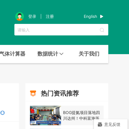
English
登录
|
注册
气体计算器
数据统计
关于我们
热门资讯推荐
BOG提氦项目落地四
川达州！中科富海等
三方签约
意见反馈