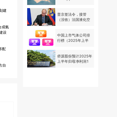
划建
普京签法令，接管
（没收）法国液化空
气在俄资产
合成氨
期建设
中国上市气体公司排
行榜（2025年上半
年）
等配
侨源股份预计2025年
上半年归母净利润1
古自
亿至1.2亿元