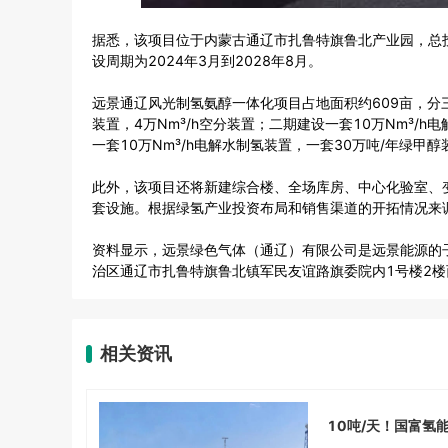
据悉，该项目位于内蒙古通辽市扎鲁特旗鲁北产业园，总投
设周期为2024年3月到2028年8月。
远景通辽风光制氢氨醇一体化项目占地面积约609亩，分三
装置，4万Nm³/h空分装置；二期建设一套10万Nm³/h
一套10万Nm³/h电解水制氢装置，一套30万吨/年绿甲醇
此外，该项目还将新建综合楼、全场库房、中心化验室、
套设施。根据绿氢产业投资布局和销售渠道的开拓情况来
资料显示，远景绿色气体（通辽）有限公司是远景能源的子公
治区通辽市扎鲁特旗鲁北镇军民友谊路旗委院内1号楼2
相关资讯
10吨/天！国富氢