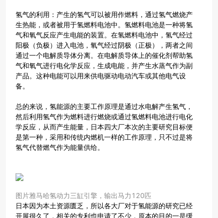
氢气的利用：产生的氢气可以被用作燃料，通过氢气燃烧产
生热能，或者被用于氢燃料电池中。氢燃料电池是一种将氢
气和氧气反应产生电能的装置。在氢燃料电池中，氢气经过
阳极（负极）进入电池，氧气经过阴极（正极），两者之间
通过一个电解质导体分离。在电解质导体上的催化剂帮助氢
气和氧气进行电化学反应，生成电能，并产生水蒸气作为副
产品。这种电能可以用来供电驱动电动汽车或其他电气设
备。
总的来说，氢能源的主要工作原理是通过水电解产生氢气，
然后利用氢气作为燃料进行燃烧或通过氢燃料电池进行电化
学反应，从而产生能量，日本四大厂本次的主要研究目标便
是第一种，采用和传统内燃机一样的工作原理，只不过是将
氢气代替燃气作为能量供给。
图片雅马哈氢动力三缸引擎，输出马力120匹
日本因为本土资源匮乏，所以各大厂对于氢能源的研究已经
开展很久了，相关的专利也申请了不少，原本的目的一是缓