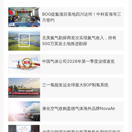
BOG提氦项目落地四川达州！中科富海等三
方签约
北美氦气勘探商首次实现氦气收入，持有
500万英亩土地推进勘探
中国气体公司2026年第一季度业绩速览
三一氢能发运全球最大BOP制氢系统
液化空气收购盈德气体海外品牌NovaAir
卡塔尔能源与梅塞尔签署氦气长期供应协议