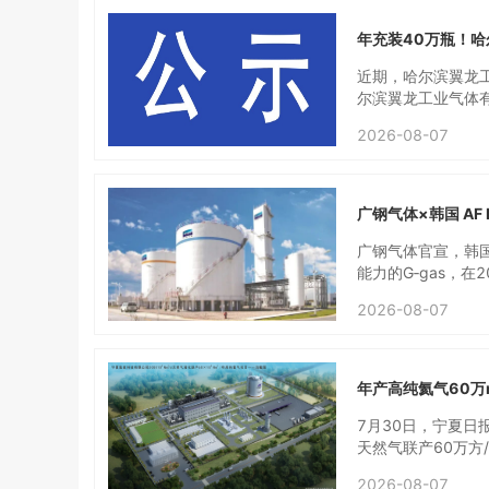
仓储、采购、IT
合、交付标准达成统
年充装40万瓶！
专为粤佳气体钢瓶资
慧仓储平台，解决气
近期，哈尔滨翼龙
钢瓶追溯等全供应链
尔滨翼龙工业气体有
落地·可视化数据运
地块；本项目实际投
2026-08-07
容：本项目为工业气
碳4.5万瓶，年检
装过程，直接外售）
行，2026年7月
广钢气体×韩国 AF
广钢气体官宣，韩国
能力的G‑gas，
流程大宗电子气体
2026-08-07
中AF E&C主要开
高纯制氮设备，现
双方会联合对“Sup
r‑N”成套方案。此
年产高纯氦气60万
拥有的设备自主核
以及产品品质层面的
7月30日，宁夏日
案在韩国半导体行
天然气联产60万方/
与运维系统，服务各自
×10^4Nm^3
2026-08-07