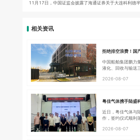
11月17日，中国证监会披露了海通证券关于大连科利德
相关资讯
拒绝排空浪费！国
中国船舶集团鹏力
液化、回收与输送
率大于等于15L/天
2026-08-07
时“零蒸发”连续稳
环模式，运行中蒸
案，将蒸发氦气全
资源。在全球氦气
粤佳气体携手陆盛
收系统正成为前沿
近日，粤佳气体与陆
作，签约仪式顺利
业链，覆盖气体充装
2026-08-07
适配气体行业钢瓶
致，本次签约是相