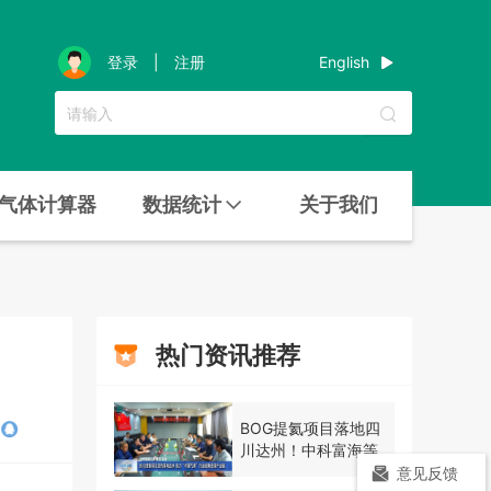
English
登录
|
注册
气体计算器
数据统计
关于我们
热门资讯推荐
BOG提氦项目落地四
川达州！中科富海等
三方签约
意见反馈