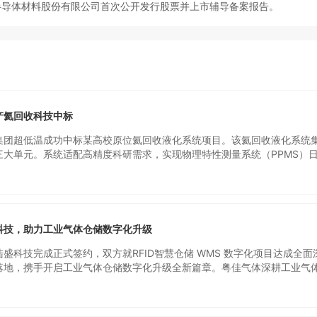
半导体材料股份有限公司首次公开发行股票并上市辅导备案报告。
产氦回收科技中标
集团超低温成功中标某高校原位氦回收液化系统项目。该氦回收液化系统
三大单元。系统适配高精度科研需求，实现物理特性测量系统（PPMS）
、磁性测量系统（MPMS）日液化率大于等于 10L/天，保障精密设备 24
定运行。此前，国内高校及科研院所的 PPMS、MPMS等精密设备多采用
发的氦气被直接排空浪费。中船鹏力超低温推出了原位回收再液化成套解
面回收并精准再液化，大幅降低实验室用氦采购成本，有效盘活稀缺的战
供应链持续波动以及科研领域资源节约、绿色低碳发展的双重驱动下，闭
科技，助力工业气体仓储数字化升级
低温科研不可或缺的关键支撑。
盛科技完成正式签约，双方就RFID智慧仓储 WMS 数字化项目达成全面
落地，携手开启工业气体仓储数字化升级全新篇章。粤佳气体深耕工业气
、钢瓶周转、仓储配送全流程；陆盛科技专注RFID+WMS智慧仓储整体
资产管理场景。双方在数字化转型、资产精细化管控、安全高效运营上理
互信任、双向认可的成果。签约仪式现场双方核心团队共同见证合作落地