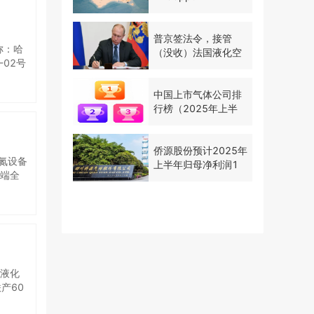
同配
项目，
S 智
普京签法令，接管
管控-
称：哈
（没收）法国液化空
作业配套
02号
气在俄资产
建设内
二氧化
中国上市气体公司排
（无充
行榜（2025年上半
产运
年）
侨源股份预计2025年
氮设备
上半年归母净利润1
高端全
亿至1.2亿元
务；其
N”超
效应，
Supe
gas
本效益
N”方
天液化
体工程
产60
gas
已全部