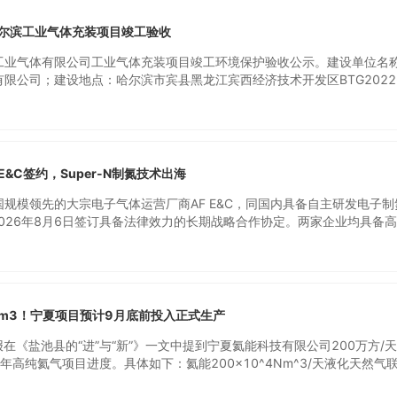
、生产负责人，陆盛项目经理、研发、实施团队全员到场，就项目推进、协
一共识，为后续项目实施筑牢根基。本次成功签约的 RFID 智慧 WMS 
哈尔滨工业气体充装项目竣工验收
产、气体仓储全流程定制打造，核心合作板块清晰明确：·搭建一体化 WM
体行业从钢瓶的扭转，拉动气体行业从排产-生产罐装-生产入库-客户端
工业气体有限公司工业气体充装项目竣工环境保护验收公示。建设单位名
打通·落地钢瓶 “一瓶一码” RFID 全生命周期管控·移动端全场景数字化
限公司；建设地点：哈尔滨市宾县黑龙江宾西经济技术开发区BTG2022-
营体系搭建
资7562万元，其中本项目实际环保投资25万元，占总投资的0.33%；
体充装项目，采用40L钢瓶充装，年充装氧气15万瓶、氩气4.5万瓶、
测气瓶3.5万瓶（多种），外购瓶装丙烷气体4万瓶/年，乙炔气体4万瓶/年
，销售能力共40万瓶/年。工程于2022年7月开工建设，2026年7月投
进行竣工环保验收。
 E&C签约，Super-N制氮技术出海
规模领先的大宗电子气体运营厂商AF E&C，同国内具备自主研发电子制
在2026年8月6日签订具备法律效力的长期战略合作协定。两家企业均具备
工程建设以及运维系统服务能力，为本地区头部晶圆制造工厂提供配套服
拓韩国本地市场，G‑gas则聚焦国内市场发展。由G‑gas自主研发的“Super‑
已在国内半导体行业完成规模化商业落地。借助本次合作带来的优势互补
er‑N” 技术平台开展迭代升级，面向AF E&C的重点客户，打造专属定制版“
次合作充分融合AF E&C积淀的韩国客户渠道与本地化运维实践经验，叠加G‑
m3！宁夏项目预计9月底前投入正式生产
心技术，能够充分满足韩国先进晶圆工厂对于高纯氮气供给在稳定性、成
严苛标准。双方将实现技术与商务团队的联动协作，推动定制化“Super‑
报在《盐池县的“进”与“新”》一文中提到宁夏氦能科技有限公司200万方/
业实现快速落地与规模化供货。两家公司均可提供高端全流程大宗电子气
年高纯氦气项目进度。具体如下：氦能200×10^4Nm^3/天液化天然气联
区域头部晶圆制造厂：AF E&C布局韩国市场，G-gas深耕中国市场。G-
/年高纯氦气项目建设稳步推进。工艺装置区、公用设施辅助区及大罐管道安装