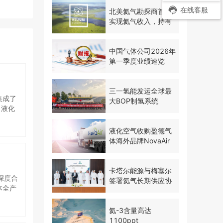
在线客服
北美氦气勘探商首次
实现氦气收入，持有
500万英亩土地推进
勘探
中国气体公司2026年
第一季度业绩速览
三一氢能发运全球最
集成了
大BOP制氢系统
日液化
 小
传统开
液化空气收购盈德气
决方
体海外品牌NovaAir
略性氦
环氦回
卡塔尔能源与梅塞尔
深度合
签署氦气长期供应协
体全产
议
方案，
念一
氦-3含量高达
。粤佳
1100ppt