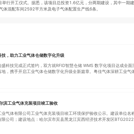
目举行开工仪式。据悉，该项目总投资1.6亿元，分两期建设，其中一期
气体混配车间2592平方米及电子气体配置生产线6条。
科技，助力工业气体仓储数字化升级
盛科技完成正式签约，双方就RFID智慧仓储 WMS 数字化项目达成全面
落地，携手开启工业气体仓储数字化升级全新篇章。粤佳气体深耕工业气
、钢瓶周转、仓储配送全流程；陆盛科技专注RFID+WMS智慧仓储整体
资产管理场景。双方在数字化转型、资产精细化管控、安全高效运营上理
互信任、双向认可的成果。签约仪式现场双方核心团队共同见证合作落地
、生产负责人，陆盛项目经理、研发、实施团队全员到场，就项目推进、协
一共识，为后续项目实施筑牢根基。本次成功签约的 RFID 智慧 WMS 
哈尔滨工业气体充装项目竣工验收
产、气体仓储全流程定制打造，核心合作板块清晰明确：·搭建一体化 WM
体行业从钢瓶的扭转，拉动气体行业从排产-生产罐装-生产入库-客户端
工业气体有限公司工业气体充装项目竣工环境保护验收公示。建设单位名
打通·落地钢瓶 “一瓶一码” RFID 全生命周期管控·移动端全场景数字化
限公司；建设地点：哈尔滨市宾县黑龙江宾西经济技术开发区BTG2022-
营体系搭建
资7562万元，其中本项目实际环保投资25万元，占总投资的0.33%；
体充装项目，采用40L钢瓶充装，年充装氧气15万瓶、氩气4.5万瓶、