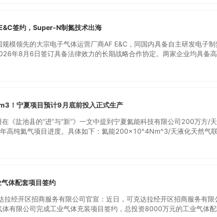
测气瓶3.5万瓶（多种），外购瓶装丙烷气体4万瓶/年，乙炔气体4万瓶/年
，销售能力共40万瓶/年。工程于2022年7月开工建设，2026年7月投
进行竣工环保验收。
 E&C签约，Super-N制氮技术出海
规模领先的大宗电子气体运营厂商AF E&C，同国内具备自主研发电子制
在2026年8月6日签订具备法律效力的长期战略合作协定。两家企业均具备
工程建设以及运维系统服务能力，为本地区头部晶圆制造工厂提供配套服
拓韩国本地市场，G‑gas则聚焦国内市场发展。由G‑gas自主研发的“Super‑
已在国内半导体行业完成规模化商业落地。借助本次合作带来的优势互补
er‑N” 技术平台开展迭代升级，面向AF E&C的重点客户，打造专属定制版“
次合作充分融合AF E&C积淀的韩国客户渠道与本地化运维实践经验，叠加G‑
m3！宁夏项目预计9月底前投入正式生产
心技术，能够充分满足韩国先进晶圆工厂对于高纯氮气供给在稳定性、成
严苛标准。双方将实现技术与商务团队的联动协作，推动定制化“Super‑
报在《盐池县的“进”与“新”》一文中提到宁夏氦能科技有限公司200万方/
业实现快速落地与规模化供货。两家公司均可提供高端全流程大宗电子气
年高纯氦气项目进度。具体如下：氦能200×10^4Nm^3/天液化天然气联
区域头部晶圆制造厂：AF E&C布局韩国市场，G-gas深耕中国市场。G-
/年高纯氦气项目建设稳步推进。工艺装置区、公用设施辅助区及大罐管道安装
-N”超高纯制氮设备已在中国半导体制造领域实现成熟商业化应用。依托双方
试阶段，目前正在试生产，预计9月底前投入正式生产。“这个项目采用中
Super-N”技术平台，并针对AF E&C核心客户开发专属定制化“Super-N
技术，氦气提取纯度可达99.999%。项目投产后，每天可处理200万立
气60万立方米，将有效缓解我国氦气依赖进口的局面。”宁夏氦能科技有
资料显示，200万方/天液化天然气联产60万方/年高纯氦气项目总投资5
业气体配套项目签约
60万方、LNG48万吨，可实现利润1.8亿元，为我县解决就业岗位100
料气压缩计量系统、脱碳系统、脱水系统等工艺装置及辅助工程和公用工
克达拉经开区招商服务有限公司官宣：近日，可克达拉经开区招商服务有限
气体有限公司完成工业气体充装项目签约，总投资8000万元的工业气体配