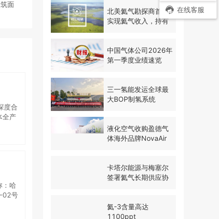
建筑面
在线客服
北美氦气勘探商首次
实现氦气收入，持有
500万英亩土地推进
勘探
中国气体公司2026年
第一季度业绩速览
三一氢能发运全球最
大BOP制氢系统
深度合
体全产
方案，
液化空气收购盈德气
念一
体海外品牌NovaAir
。粤佳
同配
项目，
卡塔尔能源与梅塞尔
S 智
签署氦气长期供应协
管控-
称：哈
议
作业配套
02号
建设内
氦-3含量高达
二氧化
1100ppt