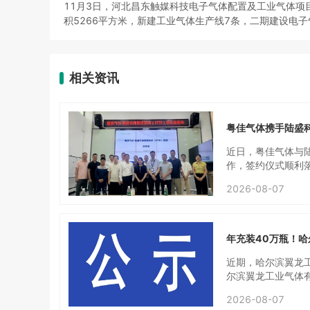
11月3日，河北昌东触媒科技电子气体配置及工业气体项
积5266平方米，新建工业气体生产线7条，二期建设电子
相关资讯
粤佳气体携手陆盛
近日，粤佳气体与陆
作，签约仪式顺利
业链，覆盖气体充装
2026-08-07
适配气体行业钢瓶
致，本次签约是相
仓储、采购、IT
合、交付标准达成统
年充装40万瓶！
专为粤佳气体钢瓶资
慧仓储平台，解决气
近期，哈尔滨翼龙
钢瓶追溯等全供应链
尔滨翼龙工业气体有
落地·可视化数据运
地块；本项目实际投
2026-08-07
容：本项目为工业气