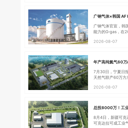
碳4.5万瓶，年检
装过程，直接外售）
行，2026年7月
广钢气体×韩国 AF
广钢气体官宣，韩国
能力的G‑gas，
流程大宗电子气体
2026-08-07
中AF E&C主要开
高纯制氮设备，现
双方会联合对“Sup
r‑N”成套方案。此
年产高纯氦气60万
拥有的设备自主核
以及产品品质层面的
7月30日，宁夏日
案在韩国半导体行
天然气联产60万方/
与运维系统，服务各自
×10^4Nm^3
2026-08-07
自研的“Super
完成，进入单机调
补，将共同迭代优化“
院最新研发的膜分离
方案。
然气，年产高纯氦
负责人李霖说。公开
总投8000万！工
元，建成后年产氦气
该项目主要包括原
8月4日，新疆可
可克达拉可成工业