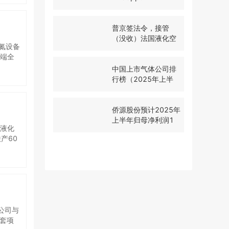
（无充
产运
普京签法令，接管
（没收）法国液化空
氮设备
气在俄资产
高端全
务；其
中国上市气体公司排
N”超
行榜（2025年上半
效应，
年）
Supe
gas
侨源股份预计2025年
本效益
上半年归母净利润1
N”方
天液化
亿至1.2亿元
体工程
产60
gas
已全部
优势互
国科学
”解决
方米天
限公司
.2亿
余个。
程。
公司与
套项