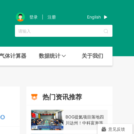
English
登录
|
注册
气体计算器
数据统计
关于我们
热门资讯推荐
BOG提氦项目落地四
川达州！中科富海等
三方签约
意见反馈