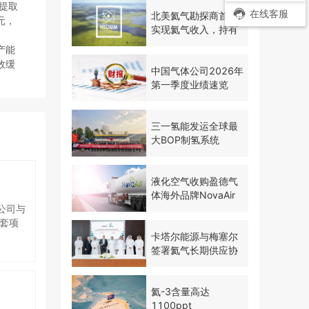
提取
在线客服
北美氦气勘探商首次
元，
实现氦气收入，持有
500万英亩土地推进
产能
勘探
效缓
中国气体公司2026年
第一季度业绩速览
三一氢能发运全球最
大BOP制氢系统
液化空气收购盈德气
体海外品牌NovaAir
公司与
套项
产业发
卡塔尔能源与梅塞尔
司负责
签署氦气长期供应协
大片
议
企业自
配套项
氦-3含量高达
、优化
1100ppt