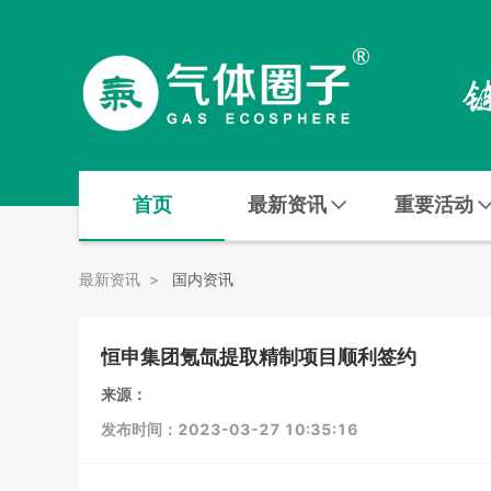
首页
最新资讯
重要活动
最新资讯
>
国内资讯
恒申集团氪氙提取精制项目顺利签约
来源：
发布时间：2023-03-27 10:35:16