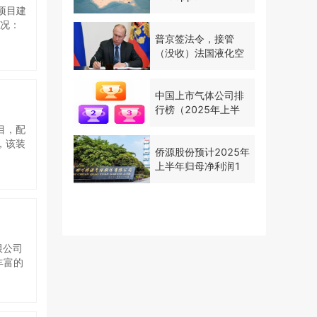
克达拉
项目建
概况：
、渠梁
普京签法令，接管
建设配
（没收）法国液化空
辐射福
气在俄资产
品方案
中国上市气体公司排
行榜（2025年上半
年）
目，配
，该装
侨源股份预计2025年
ppm
上半年归母净利润1
值守与
亿至1.2亿元
10%
限公司
丰富的
力培育
料，同
分工协