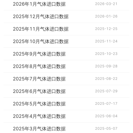
2026年1月气体进口数据
2026-03-21
2025年12月气体进口数据
2026-01-26
2025年11月气体进口数据
2025-12-25
2025年10月气体进口数据
2025-11-24
2025年9月气体进口数据
2025-10-23
2025年8月气体进口数据
2025-09-28
2025年7月气体进口数据
2025-08-22
2025年6月气体进口数据
2025-07-29
2025年5月气体进口数据
2025-07-17
2025年4月气体进口数据
2025-06-04
2025年3月气体进口数据
2025-05-07