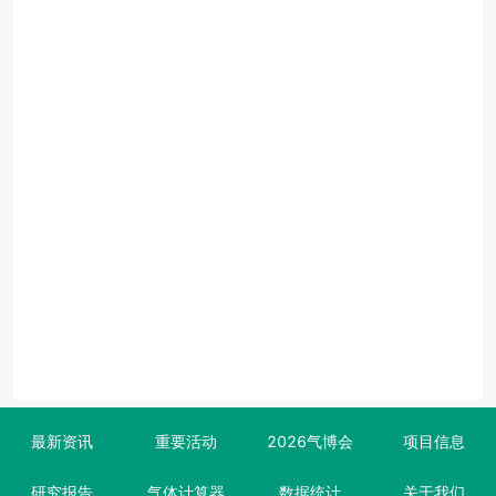
最新资讯
重要活动
2026气博会
项目信息
研究报告
气体计算器
数据统计
关于我们