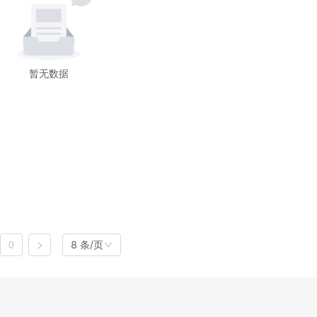
暂无数据
8 条/页
0